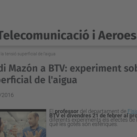
Telecomunicació i Aeroes
 tensió superficial de l'aigua
di Mazón a BTV: experiment sob
erficial de l'aigua
/2016
El
professor
del departament de
Fís
BTV el divendres 21 de febrer al p
diferents experiments els efectes de la
què les gotes són esfèriques.