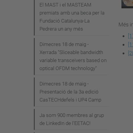
i
El MAST i el MASTEAM
premiats amb una beca per la
ó
Fundació Catalunya-La
Més i
Pedrera un any més
[1
Dimecres 18 de maig -
[1
Xerrada "Sliceable bandwidth
[2
variable transceivers based on
optical OFDM technology"
Dimecres 18 de maig -
Presentació de la 3a edició
CasTECHdefels i UP4 Camp
Ja som 900 membres al grup
de LinkedIn de l'EETAC!