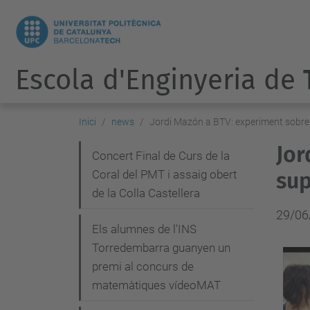
Escola d'Enginyeria de
Inici
news
Jordi Mazón a BTV: experiment sobre la
Jor
N
Concert Final de Curs de la
Coral del PMT i assaig obert
sup
a
de la Colla Castellera
v
29/06
e
Els alumnes de l'INS
g
Torredembarra guanyen un
premi al concurs de
a
matemàtiques vídeoMAT
c