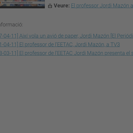
Veure:
El professor Jordi Mazón 
nformació:
7-04-11] Així vola un avió de paper, Jordi Mazón [El Periód
1-04-11] El professor de l'EETAC, Jordi Mazón, a TV3
8-03-11] El professor de l'EETAC Jordi Mazón presenta el s