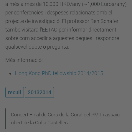
a més a més de 10,000 HKD/any (~1,000 Euros/any)
per conferències i despeses relacionats amb el
projecte de investigació. El professor Ben Schafer
també visitarà l'EETAC per informar directament
sobre com accedir a aquestes beques i respondre
qualsevol dubte o pregunta.
Més informació:
Hong Kong PhD fellowship 2014/2015
recull
20132014
N
Concert Final de Curs de la Coral del PMT i assaig
obert de la Colla Castellera
a