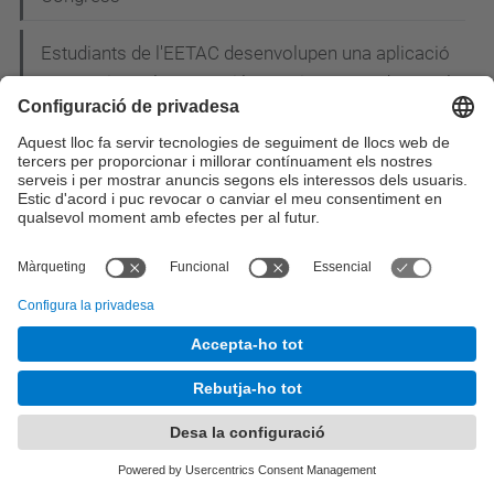
Estudiants de l'EETAC desenvolupen una aplicació
per gestionar les notes i les assignatures durant el
curs
Dilluns 27 d'Abril - Conferència: "Ús de la
Infraestructura de Clau Pública (PKI) en els
projectes e-DNI i e-Passaport"
Inscriu-te ja a la 20a Nit de les Telecomunicacions
i la Informàtica!
Estudiants de l'EETAC i l'ETSEIAT construeixen un
"drone" per salvar rinoceronts i elefants de la
cacera furtiva a l’Àfrica
L'EETAC participa a la I Jornada CiTIC: els