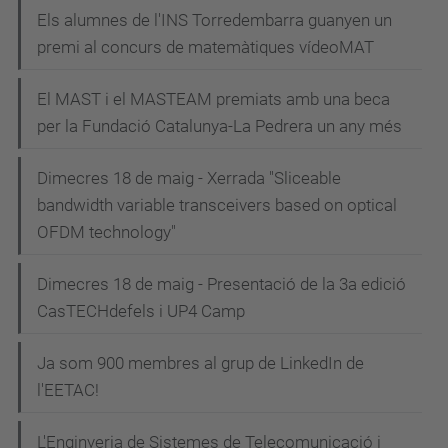
v
Els alumnes de l'INS Torredembarra guanyen un
e
premi al concurs de matemàtiques vídeoMAT
g
El MAST i el MASTEAM premiats amb una beca
a
per la Fundació Catalunya-La Pedrera un any més
c
i
Dimecres 18 de maig - Xerrada "Sliceable
bandwidth variable transceivers based on optical
ó
OFDM technology"
Dimecres 18 de maig - Presentació de la 3a edició
CasTECHdefels i UP4 Camp
Ja som 900 membres al grup de LinkedIn de
l'EETAC!
L'Enginyeria de Sistemes de Telecomunicació i