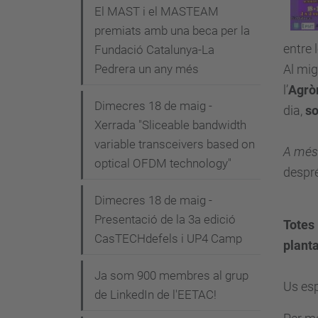
i
El MAST i el MASTEAM
premiats amb una beca per la
ó
entre
Fundació Catalunya-La
Pedrera un any més
Al mig
l’
Agrò
Dimecres 18 de maig -
dia,
s
Xerrada "Sliceable bandwidth
variable transceivers based on
A més 
optical OFDM technology"
despré
Dimecres 18 de maig -
Presentació de la 3a edició
Totes 
CasTECHdefels i UP4 Camp
planta
Ja som 900 membres al grup
Us esp
de LinkedIn de l'EETAC!