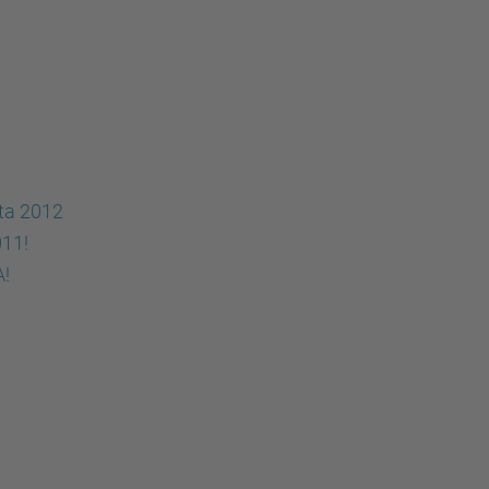
sta 2012
011!
A!