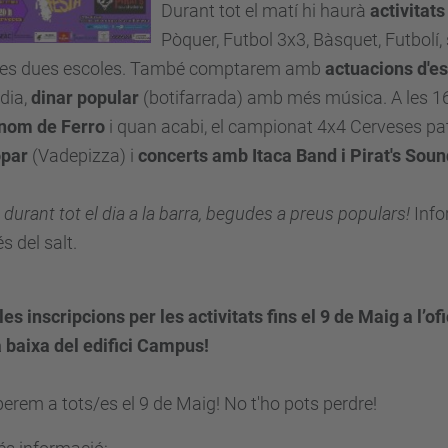
Durant tot el matí hi haurà
activitats
Pòquer, Futbol 3x3, Bàsquet, Futbolí,
 les dues escoles. També comptarem amb
actuacions d'e
dia,
dinar popular
(botifarrada) amb més música. A les 
nom de Ferro
i quan acabi, el campionat 4x4 Cerveses patr
opar
(Vadepizza) i
concerts amb Itaca Band i Pirat's Sou
durant tot el dia a la barra, begudes a preus populars!
Infor
s del salt.
les inscripcions per les activitats fins el 9 de Maig a l’o
 baixa del edifici Campus!
erem a tots/es el 9 de Maig! No t'ho pots perdre!