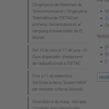
Per m
L'Enginyeria de Sistemes de
We
Telecomunicació i l'Enginyeria
Telemàtica de l'EETAC en
Ca
primera i tercera posició al
Gr
rànquing d'universitats de El
Notíci
Mundo
[0
Del 13 de juny al 17 de juny - IV
[0
Curs d'operador d'estacions
[1
de radioaficionat a l'EETAC
Fins a l'1 de setembre -
recul
Sol·licita la beca "Dream NEW"
per estudiar a Nova Zelanda
Divendres 6 de maig - Xerrada
"Croatian agriculture today