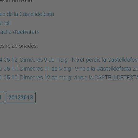
és informació:
b de la Castelldefesta
rtell
aella d'activitats
es relacionades:
4-05-12] Dimecres 9 de maig - No et perdis la Castelldefe
6-05-11] Dimecres 11 de Maig - Vine a la Castelldefesta 2
1-05-10] Dimecres 12 de maig: vine a la CASTELLDEFEST
l
20122013