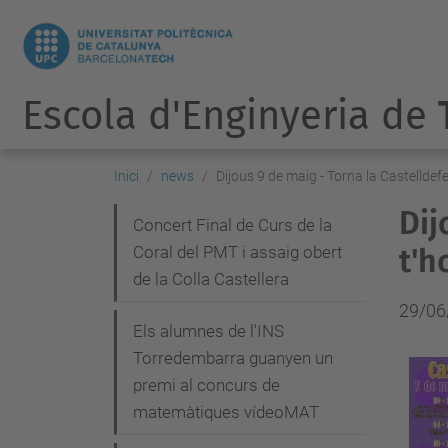
Escola d'Enginyeria de
Inici
news
Dijous 9 de maig - Torna la Castelldefe
Dij
N
Concert Final de Curs de la
Coral del PMT i assaig obert
t'h
a
de la Colla Castellera
v
29/06
e
Els alumnes de l'INS
g
Torredembarra guanyen un
premi al concurs de
a
matemàtiques vídeoMAT
c