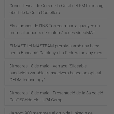
N
Concert Final de Curs de la Coral del PMT i assaig
obert de la Colla Castellera
a
v
Els alumnes de l'INS Torredembarra guanyen un
e
premi al concurs de matemàtiques vídeoMAT
g
El MAST i el MASTEAM premiats amb una beca
a
per la Fundació Catalunya-La Pedrera un any més
c
i
Dimecres 18 de maig - Xerrada "Sliceable
bandwidth variable transceivers based on optical
ó
OFDM technology"
Dimecres 18 de maig - Presentació de la 3a edició
CasTECHdefels i UP4 Camp
Ja som 900 membres al grup de LinkedIn de