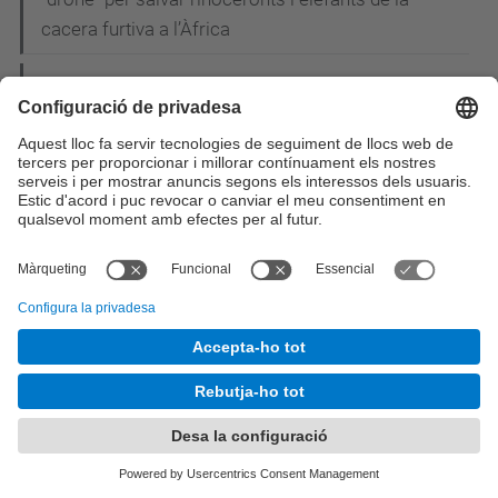
cacera furtiva a l’Àfrica
L'EETAC participa a la I Jornada CiTIC: els
enginyers de telecomunicació reivindiquen el
paper de líders en la concepció i el disseny de les
smart cities
Estudiants i professors del Grau en Enginyeria
Telemàtica de l'EETAC visiten TV3
Acte de graduació de la promoció 2013-2014:
Material gràfic disponible
Andrea Jaime Albalat, enginyera aeronàutica de 28
anys, rep el premi Young Space Leader Award