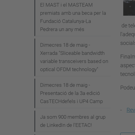
i
El MAST i el MASTEAM
premiats amb una beca per la
ó
Fundació Catalunya-La
de tel
Pedrera un any més
l'adeq
social
Dimecres 18 de maig -
Xerrada "Sliceable bandwidth
Finalm
variable transceivers based on
aspec
optical OFDM technology"
tecnol
Dimecres 18 de maig -
Podeu l
Presentació de la 3a edició
CasTECHdefels i UP4 Camp
-
Rev
Ja som 900 membres al grup
de LinkedIn de l'EETAC!