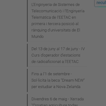
recul
L'Enginyeria de Sistemes de
Telecomunicació i l'Enginyeria
Telemàtica de l'EETAC en
primera i tercera posició al
rànquing d'universitats de El
Mundo
Del 13 de juny al 17 de juny - IV
Curs d'operador d'estacions
de radioaficionat a l'EETAC
Fins a l'1 de setembre -
Sol·licita la beca "Dream NEW"
per estudiar a Nova Zelanda
Divendres 6 de maig - Xerrada
"Croatian agriculture today