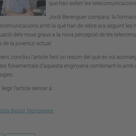
que han sofert les telecomunicacions 
Jordi Berenguer compara la formació 
ecomunicacions amb la què han de rebre ara seguint les no
uació dels nous graus a la nova percepció de les telecomu
s de la joventut actual.
ent, conclou l’article fent un resum del què es vol aconse
tes fonamentals d’aquesta enginyeria combinant-lo amb u
ogies.
legir l’article sencer a :
ista digital Tecnonews