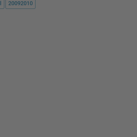
l
20092010