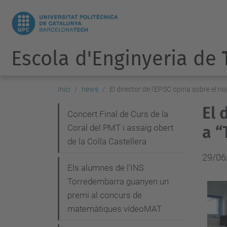
Escola d'Enginyeria de
Inici
news
El director de l’EPSC opina sobre el 
El 
N
Concert Final de Curs de la
Coral del PMT i assaig obert
a 
a
de la Colla Castellera
v
29/06
e
Els alumnes de l'INS
g
Torredembarra guanyen un
premi al concurs de
a
matemàtiques vídeoMAT
c