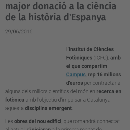
major donació a la ciència
de la història d'Espanya
29/06/2016
L'
Institut de Ciències
Fotòniques
(
ICFO
),
amb
el que compartim
Campus
,
rep 16 milions
d'euros
per contractar a
alguns dels millors científics del món en
recerca en
fotònica
amb l'objectiu d'impulsar a Catalunya
aquesta
disciplina emergent
.
Les
obres del nou edifici
, que romandrà connectat
al actual, s'
iniciaran
a la primera meitat de