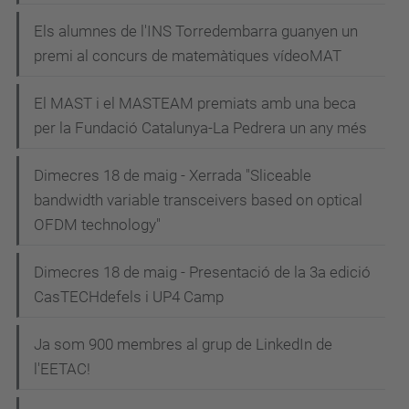
v
Els alumnes de l'INS Torredembarra guanyen un
e
premi al concurs de matemàtiques vídeoMAT
g
El MAST i el MASTEAM premiats amb una beca
a
per la Fundació Catalunya-La Pedrera un any més
c
i
Dimecres 18 de maig - Xerrada "Sliceable
bandwidth variable transceivers based on optical
ó
OFDM technology"
Dimecres 18 de maig - Presentació de la 3a edició
CasTECHdefels i UP4 Camp
Ja som 900 membres al grup de LinkedIn de
l'EETAC!