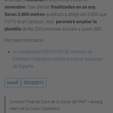
novembre
i han d'estar
finalitzades en un any
.
Seran 3.800 metres
quadrats a afegir als 9.000 que
l'ICFO té al Campus. Això
permetrà ampliar la
plantilla
de les 200 persones actuals a quasi 300.
Per més informació:
La Vanguardia [26/10/2010]: L'Institut de
Ciències Fotòniques recibe la mayor donación
de España
recull
20102011
N
Concert Final de Curs de la Coral del PMT i assaig
obert de la Colla Castellera
a