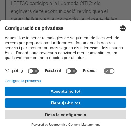
L'EETAC participa a la I Jornada CiTIC: els
enginyers de telecomunicació reivindiquen el
paper de líders en la concepció i el disseny de les
smart cities
Estudiants i professors del Grau en Enginyeria
Telemàtica de l'EETAC visiten TV3
Acte de graduació de la promoció 2013-2014:
Material gràfic disponible
Andrea Jaime Albalat, enginyera aeronàutica de 28
anys, rep el premi Young Space Leader Award
L'estudiant de doctorat Maliha U. Jada rep el premi
"Best Paper Award" del 6th International
Conference on Mobile Networks and Management