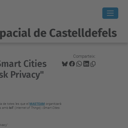
pacial de Castelldefels
Comparteix:
Smart Cities
sk Privacy"
a de totes les que el
MASTEAM
organitzarà
es amb
IoT
(
Internet of Things
) i
Smart Cities
.
ivacy"