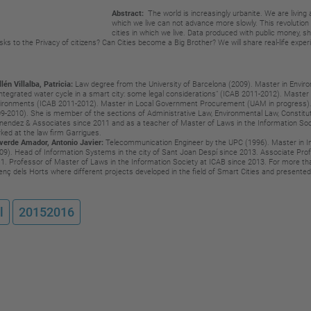
Abstract:
The world is increasingly urbanite. We are living 
which we live
can not advance more slowly. This revolution
cities in which we live. Data
produced with public money, s
sks to the Privacy of citizens? Can
Cities become a Big Brother? We will share real-life expe
lén Villalba, Patricia:
Law degree from the University of Barcelona (2009). Master in
Enviro
integrated water cycle in a smart city: some legal considerations" (ICAB
2011-2012). Master o
ironments (ICAB 2011-2012). Master in Local Government
Procurement (UAM in progress)
9-2010). She is member of the sections of
Administrative Law, Environmental Law, Constit
endez & Associates since
2011 and as a teacher of Master of Laws in the Information So
ked at the l
aw firm Garrigues.
verde Amador, Antonio Javier:
Telecommunication Engineer by the UPC (1996). Master in I
09). Head of
Information Systems in the city of Sant Joan Despí since 2013. Associate
Prof
11.
Professor of Master of Laws in the Information Society at ICAB since
2013. For more th
enç dels Horts where different projects developed in the
field of Smart Cities and presente
l
20152016