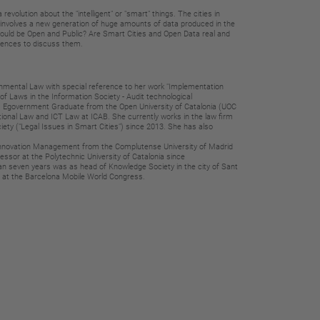
a revolution
about the "intelligent" or "smart" things. The cities in
 involves a new generation
of huge amounts of data produced in the
hould be Open and Public? Are Smart Cities
and Open Data real and
riences to
discuss them.
nmental Law with special reference to her work "Implementation
f Laws in the Information Society - Audit
technological
. Egovernment Graduate from the Open
University of Catalonia (UOC
utional Law and ICT Law at
ICAB. She currently works in the law firm
ciety
("Legal Issues in Smart Cities") since 2013. She has also
nnovation
Management from the Complutense University of Madrid
essor at the Polytechnic University of Catalonia since
an seven years was as head of Knowledge Society in the
city of Sant
d at the Barcelona Mobile World Congress.