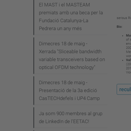
i
El MAST i el MASTEAM
premiats amb una beca per la
ó
serious Ri
Fundació Catalunya-La
Bio:
Pedrera un any més
Mal
of
Dimecres 18 de maig -
env
200
Xerrada "Sliceable bandwidth
Men
wor
variable transceivers based on
Val
(20
optical OFDM technology"
20
Vic
Dimecres 18 de maig -
recul
Presentació de la 3a edició
CasTECHdefels i UP4 Camp
Ja som 900 membres al grup
de LinkedIn de l'EETAC!