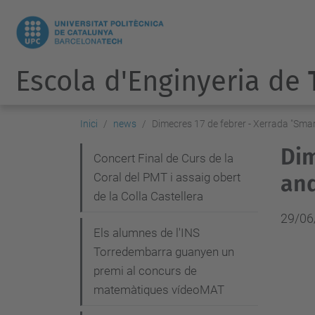
Escola d'Enginyeria de
Inici
news
Dimecres 17 de febrer - Xerrada "Smar
Dim
N
Concert Final de Curs de la
Coral del PMT i assaig obert
and
a
de la Colla Castellera
v
29/06
e
Els alumnes de l'INS
g
Torredembarra guanyen un
premi al concurs de
a
matemàtiques vídeoMAT
c