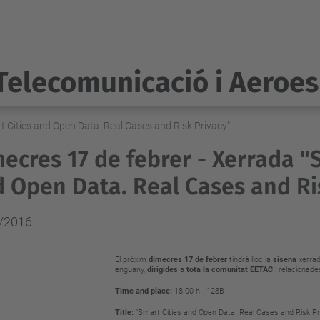
Telecomunicació i Aeroes
t Cities and Open Data. Real Cases and Risk Privacy"
ecres 17 de febrer - Xerrada "
 Open Data. Real Cases and Ri
/2016
El pròxim
dimecres 17 de febrer
tindrà lloc
la
sisena
xerrad
enguany,
dirigides
a
tota la comunitat EETAC
i relacionad
Time and place:
18.00 h - 128B
Title:
"Smart Cities and Open Data. Real Cases and Risk Pr