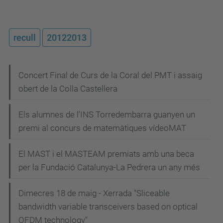
recull
20122013
N
Concert Final de Curs de la Coral del PMT i assaig
obert de la Colla Castellera
a
v
Els alumnes de l'INS Torredembarra guanyen un
e
premi al concurs de matemàtiques vídeoMAT
g
El MAST i el MASTEAM premiats amb una beca
a
per la Fundació Catalunya-La Pedrera un any més
c
i
Dimecres 18 de maig - Xerrada "Sliceable
bandwidth variable transceivers based on optical
ó
OFDM technology"