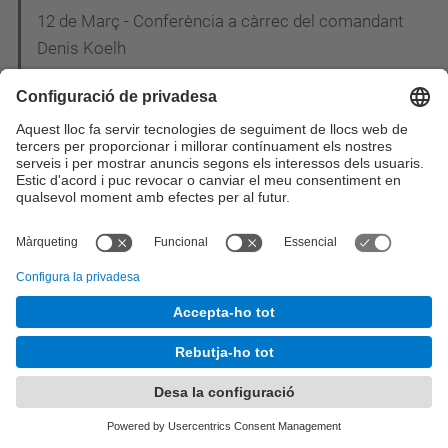
12 de Març - Conferència a càrrec del comandant
Denis Koelh
Carles Puente, un dels guardonats a la 20a Nit de
les Telecomunicacions i la Informàtica
Mobile World Centre, "Una finestra al Mobile World
Congress"
Estudiants de l'EETAC desenvolupen una aplicació
per gestionar les notes i les assignatures durant el
curs
Dilluns 27 d'Abril - Conferència: "Ús de la
Infraestructura de Clau Pública (PKI) en els
projectes e-DNI i e-Passaport"