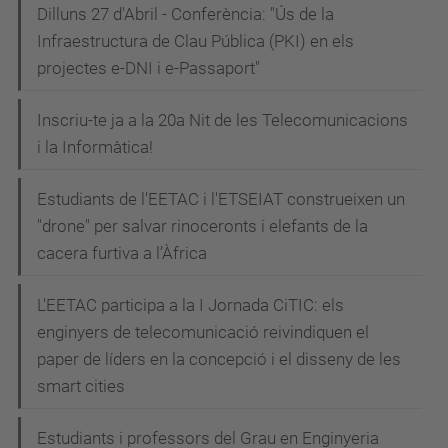
Dilluns 27 d'Abril - Conferència: "Ús de la
Infraestructura de Clau Pública (PKI) en els
projectes e-DNI i e-Passaport"
Inscriu-te ja a la 20a Nit de les Telecomunicacions
i la Informàtica!
Estudiants de l'EETAC i l'ETSEIAT construeixen un
"drone" per salvar rinoceronts i elefants de la
cacera furtiva a l’Àfrica
L'EETAC participa a la I Jornada CiTIC: els
enginyers de telecomunicació reivindiquen el
paper de líders en la concepció i el disseny de les
smart cities
Estudiants i professors del Grau en Enginyeria