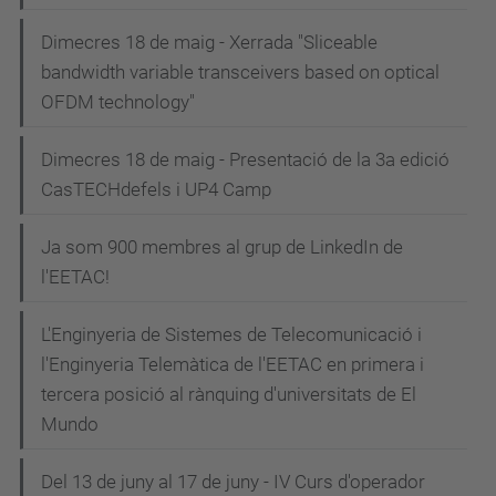
c
i
Dimecres 18 de maig - Xerrada "Sliceable
bandwidth variable transceivers based on optical
ó
OFDM technology"
Dimecres 18 de maig - Presentació de la 3a edició
CasTECHdefels i UP4 Camp
Ja som 900 membres al grup de LinkedIn de
l'EETAC!
L'Enginyeria de Sistemes de Telecomunicació i
l'Enginyeria Telemàtica de l'EETAC en primera i
tercera posició al rànquing d'universitats de El
Mundo
Del 13 de juny al 17 de juny - IV Curs d'operador