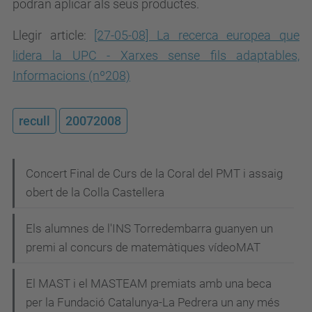
podran aplicar als seus productes.
Llegir article:
[27-05-08] La recerca europea que
lidera la UPC - Xarxes sense fils adaptables,
Informacions (nº208)
recull
20072008
N
Concert Final de Curs de la Coral del PMT i assaig
obert de la Colla Castellera
a
v
Els alumnes de l'INS Torredembarra guanyen un
e
premi al concurs de matemàtiques vídeoMAT
g
El MAST i el MASTEAM premiats amb una beca
a
per la Fundació Catalunya-La Pedrera un any més