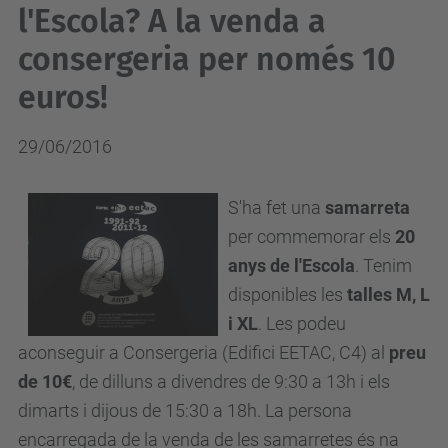
l'Escola? A la venda a
consergeria per només 10
euros!
29/06/2016
S'ha fet una
samarreta
per commemorar els
20
anys de l'Escola
. Tenim
disponibles les
talles M, L
i XL
. Les podeu
aconseguir a Consergeria (Edifici EETAC, C4) al
preu
de 10€
, de dilluns a divendres de 9:30 a 13h i els
dimarts i dijous de 15:30 a 18h. La persona
encarregada de la venda de les samarretes és na