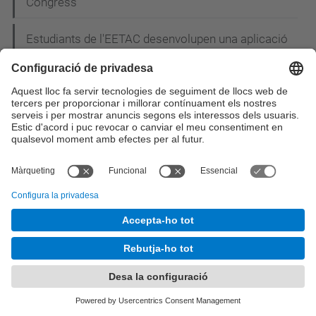
Congress"
Estudiants de l'EETAC desenvolupen una aplicació
per gestionar les notes i les assignatures durant el
curs
Dilluns 27 d'Abril - Conferència: "Ús de la
Infraestructura de Clau Pública (PKI) en els
projectes e-DNI i e-Passaport"
Inscriu-te ja a la 20a Nit de les Telecomunicacions
i la Informàtica!
Estudiants de l'EETAC i l'ETSEIAT construeixen un
"drone" per salvar rinoceronts i elefants de la
cacera furtiva a l’Àfrica