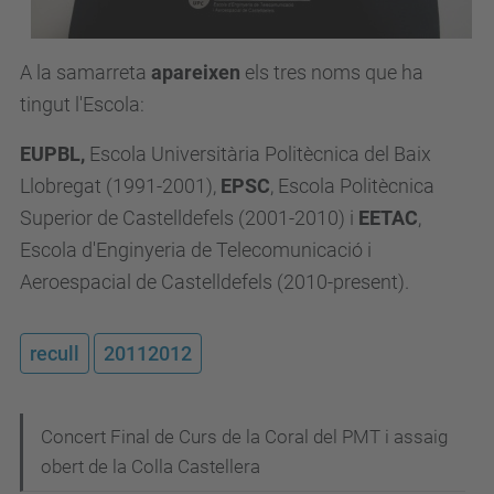
A la samarreta
apareixen
els tres noms que ha
tingut l'Escola:
EUPBL,
Escola Universitària Politècnica del Baix
Llobregat
(1991-2001),
EPSC
, Escola Politècnica
Superior de Castelldefels (2001-2010) i
EETAC
,
Escola d'Enginyeria de Telecomunicació i
Aeroespacial de Castelldefels (2010-present).
recull
20112012
N
Concert Final de Curs de la Coral del PMT i assaig
obert de la Colla Castellera
a