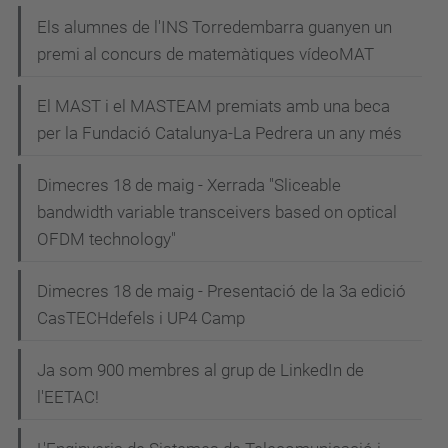
v
Els alumnes de l'INS Torredembarra guanyen un
e
premi al concurs de matemàtiques vídeoMAT
g
El MAST i el MASTEAM premiats amb una beca
a
per la Fundació Catalunya-La Pedrera un any més
c
i
Dimecres 18 de maig - Xerrada "Sliceable
bandwidth variable transceivers based on optical
ó
OFDM technology"
Dimecres 18 de maig - Presentació de la 3a edició
CasTECHdefels i UP4 Camp
Ja som 900 membres al grup de LinkedIn de
l'EETAC!