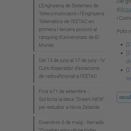
Del g
L'Enginyeria de Sistemes de
d'
Arqu
Telecomunicació i l'Enginyeria
i Com
Telemàtica de l'EETAC en
primera i tercera posició al
Pots v
rànquing d'universitats de El
[2
Mundo
[2
Del 13 de juny al 17 de juny - IV
di
Curs d'operador d'estacions
[2
de radioaficionat a l'EETAC
se
Fins a l'1 de setembre -
recul
Sol·licita la beca "Dream NEW"
per estudiar a Nova Zelanda
Divendres 6 de maig - Xerrada
"Croatian agriculture today