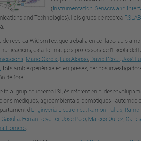
(
Instrumentation, Sensors and Inter
ications and Technologies
), i als grups de recerca
RSLAB
a.
p de recerca WiComTec, que treballa en col·laboració amb
municacions, està format pels professors de l'Escola de
icacions
:
Mario García
,
Luis Alonso
,
David Pérez
,
José Lu
s
, tots amb experiència en empreses, per dos investigadors
ón de fora.
e fa al grup de recerca ISI, és referent en el desenvolupa
cions mèdiques, agroambientals, domòtiques i automoció.
epartament d'
Enginyeria Electrònica
:
Ramon Pallàs
,
Ramon
 Gasulla
,
Ferran Reverter
,
José Polo
,
Marcos Quílez
,
Carles
a Hornero
.