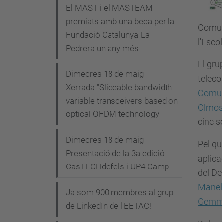
i
El MAST i el MASTEAM
premiats amb una beca per la
ó
Comun
Fundació Catalunya-La
l'Escol
Pedrera un any més
El gru
Dimecres 18 de maig -
teleco
Xerrada "Sliceable bandwidth
Comun
variable transceivers based on
Olmo
optical OFDM technology"
cinc s
Dimecres 18 de maig -
Pel qu
Presentació de la 3a edició
aplica
CasTECHdefels i UP4 Camp
del D
Manel
Ja som 900 membres al grup
Gemm
de LinkedIn de l'EETAC!