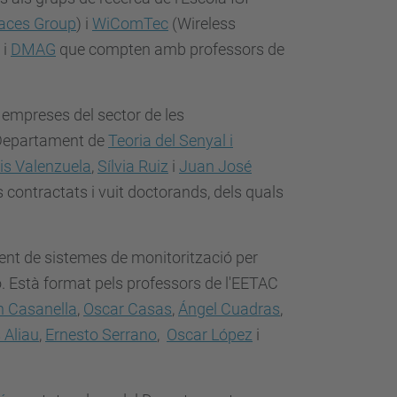
faces Group
) i
WiComTec
(
Wireless
i
DMAG
que compten amb professors de
 empreses del sector de les
l Departament de
Teoria del Senyal i
is Valenzuela
,
Sílvia Ruiz
i
Juan José
 contractats i vuit doctorands, dels quals
ment de sistemes de monitorització per
 Està format pels professors de l'EETAC
 Casanella
,
Oscar Casas
,
Ángel Cuadras
,
 Aliau
,
Ernesto Serrano
,
Oscar López
i