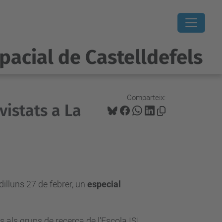
pacial de Castelldefels
Comparteix:
vistats a La
dilluns 27 de febrer, un
especial
es als grups de recerca de l'Escola ISI