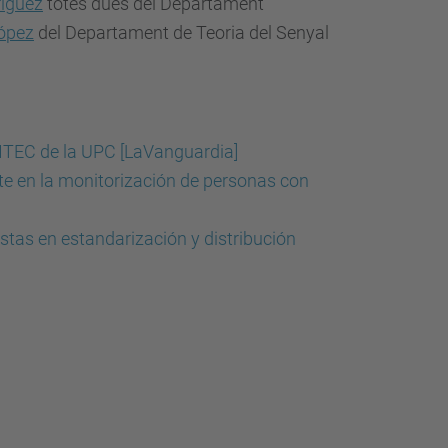
íguez
totes dues del Departament
ópez
del Departament de Teoria del Senyal
COMTEC de la UPC [LaVanguardia]
nte en la monitorización de personas con
istas en estandarización y distribución