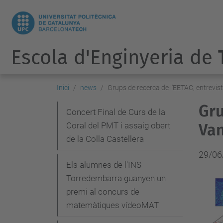
Escola d'Enginyeria de
Inici
news
Grups de recerca de l'EETAC, entrevis
Gru
N
Concert Final de Curs de la
Coral del PMT i assaig obert
Va
a
de la Colla Castellera
v
29/06
e
Els alumnes de l'INS
g
Torredembarra guanyen un
premi al concurs de
a
matemàtiques vídeoMAT
c