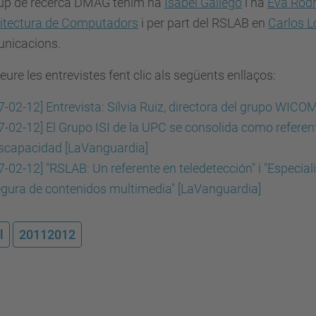
rup de recerca DMAG tenim na
Isabel Gallego
i na
Eva Rodr
itectura de Computadors
i per part del RSLAB en
Carlos L
unicacions.
eure les entrevistes fent clic als següents enllaços:
7-02-12] Entrevista: Sílvia Ruiz, directora del grupo WI
7-02-12] El Grupo ISI de la UPC se consolida como refere
scapacidad [LaVanguardia]
7-02-12] "RSLAB: Un referente en teledetección" i "Especial
gura de contenidos multimedia" [LaVanguardia]
l
20112012