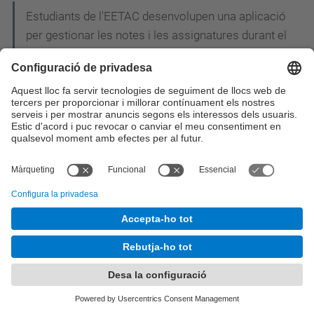
Estudiants de l'EETAC desenvolupen una aplicació
per gestionar les notes i les assignatures durant el
curs
Dilluns 27 d'Abril - Conferència: "Ús de la
Infraestructura de Clau Pública (PKI) en els
projectes e-DNI i e-Passaport"
Inscriu-te ja a la 20a Nit de les Telecomunicacions
i la Informàtica!
Estudiants de l'EETAC i l'ETSEIAT construeixen un
"drone" per salvar rinoceronts i elefants de la
cacera furtiva a l’Àfrica
L'EETAC participa a la I Jornada CiTIC: els
enginyers de telecomunicació reivindiquen el