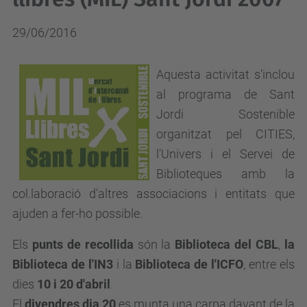
29/06/2016
Aquesta activitat s'inclou
al programa de Sant
Jordi Sostenible
organitzat pel CITIES,
l'Univers i el Servei de
Biblioteques amb la
col.laboració d'altres associacions i entitats que
ajuden a fer-ho possible.
Els
punts de recollida
són la
Biblioteca del CBL
,
la
Biblioteca de l'IN3
i la
Biblioteca de l'ICFO
, entre els
dies
10 i 20 d'abril
.
El
divendres dia 20
es munta una carpa davant de la