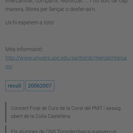
intercanviar, compartir, reutilitzar, ... i no són, de cap
manera, llibres per llençar o desfer-se'n.
Us hi esperem a tots!
Més informació:
http://www.univers.upc.edu/santjordi/mercatinterca
nvi
recull
20062007
N
Concert Final de Curs de la Coral del PMT i assaig
obert de la Colla Castellera
a
v
Els alumnes de l'INS Torredembarra guanyen un