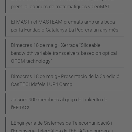
e
premi al concurs de matemàtiques vídeoMAT
g
El MAST i el MASTEAM premiats amb una beca
a
per la Fundació Catalunya-La Pedrera un any més
c
i
Dimecres 18 de maig - Xerrada "Sliceable
bandwidth variable transceivers based on optical
ó
OFDM technology"
Dimecres 18 de maig - Presentació de la 3a edició
CasTECHdefels i UP4 Camp
Ja som 900 membres al grup de LinkedIn de
l'EETAC!
L'Enginyeria de Sistemes de Telecomunicació i
l'Enginyeria Telemàtica de l'EETAC en primera i