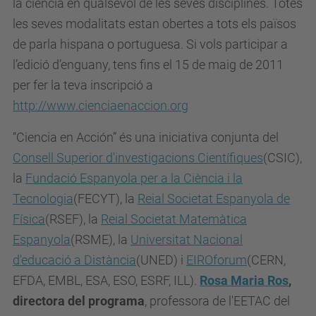
la ciència en qualsevol de les seves disciplines. Totes
les seves modalitats estan obertes a tots els països
de parla hispana o portuguesa. Si vols participar a
l’edició d’enguany, tens fins el 15 de maig de 2011
per fer la teva inscripció a
http://www.cienciaenaccion.org
“Ciencia en Acción” és una iniciativa conjunta del
Consell Superior d'investigacions Científiques
(CSIC),
la
Fundació Espanyola per a la Ciència i la
Tecnologia
(FECYT), la
Reial Societat Espanyola de
Física
(RSEF), la
Reial Societat Matemàtica
Espanyola
(RSME), la
Universitat Nacional
d'educació a Distància
(UNED) i
EIROforum
(CERN,
EFDA, EMBL, ESA, ESO, ESRF, ILL).
Rosa Maria Ros
,
directora del programa
, professora de l'EETAC del