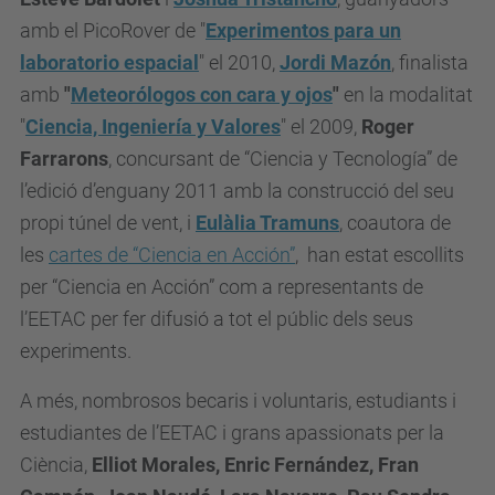
amb el PicoRover de "
Experimentos para un
laboratorio espacial
" el 2010,
Jordi Mazón
, finalista
amb
"
Meteorólogos con cara y ojos
"
en la modalitat
"
Ciencia, Ingeniería y Valores
" el 2009,
Roger
Farrarons
, concursant de “Ciencia y Tecnología” de
l’edició d’enguany 2011 amb la construcció del seu
propi túnel de vent, i
Eulàlia Tramuns
, coautora de
les
cartes de “Ciencia en Acción”
, han estat escollits
per “Ciencia en Acción” com a representants de
l’EETAC per fer difusió a tot el públic dels seus
experiments.
A més, nombrosos becaris i voluntaris, estudiants i
estudiantes de l’EETAC i grans apassionats per la
Ciència,
Elliot Morales, Enric Fernández, Fran