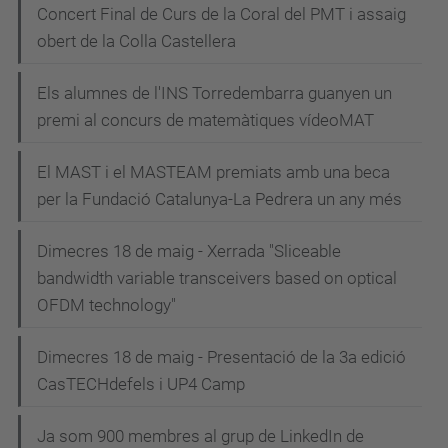
N
Concert Final de Curs de la Coral del PMT i assaig
obert de la Colla Castellera
a
v
Els alumnes de l'INS Torredembarra guanyen un
e
premi al concurs de matemàtiques vídeoMAT
g
El MAST i el MASTEAM premiats amb una beca
a
per la Fundació Catalunya-La Pedrera un any més
c
i
Dimecres 18 de maig - Xerrada "Sliceable
bandwidth variable transceivers based on optical
ó
OFDM technology"
Dimecres 18 de maig - Presentació de la 3a edició
CasTECHdefels i UP4 Camp
Ja som 900 membres al grup de LinkedIn de