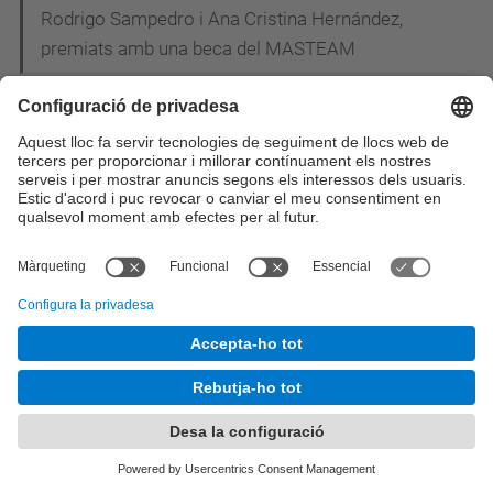
Rodrigo Sampedro i Ana Cristina Hernández,
premiats amb una beca del MASTEAM
Extraordinary pre-enrolment period for our
Masters
Programa d'inclusió i discapacitat del Gabinet de
Sostenibilitat i d'Igualtat d'Oportunitats (GSIO) de la
UPC
Dilluns 13 de Juliol - Sessions informatives per als
estudiants de nou ingrés
Des del curs 2015-2016 s'impartirà a l'EETAC el
nou Grau en Enginyeria de Sistemes
Aeroespacials i Dobles Titulacions dels àmbits
Aerospacial i de les Telecomunicacions